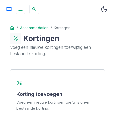
menu
search
Table
Home
OP DEZE PAGINA
Accommodaties
Kortingen
of
Kortingen
Contents
percent
Voeg een nieuwe kortingen toe/wijzig een
bestaande korting.
percent
Korting toevoegen
Voeg een nieuwe kortingen toe/wijzig een
bestaande korting.