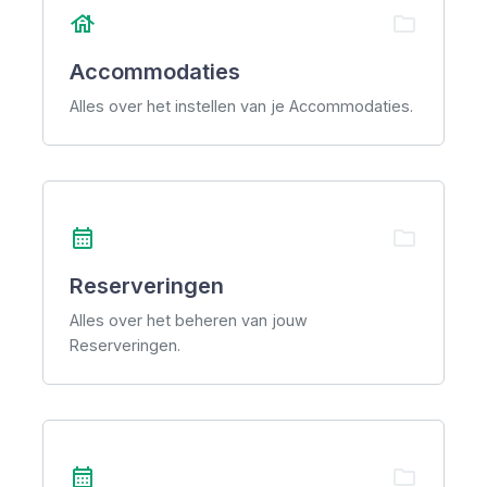
house
folder
Accommodaties
Alles over het instellen van je Accommodaties.
calendar_month
folder
Reserveringen
Alles over het beheren van jouw
Reserveringen.
calendar_month
folder