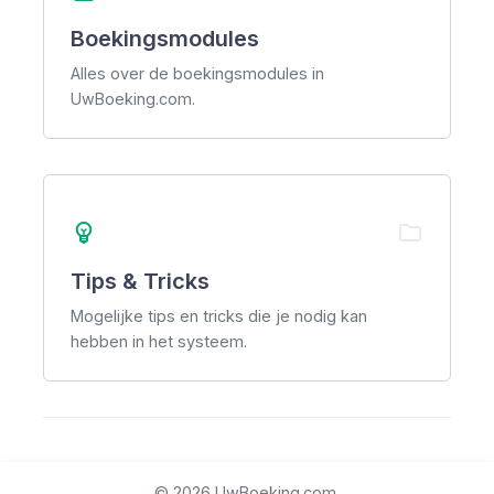
Boekingsmodules
Alles over de boekingsmodules in
UwBoeking.com.
emoji_objects
folder
Tips & Tricks
Mogelijke tips en tricks die je nodig kan
hebben in het systeem.
© 2026 UwBoeking.com.