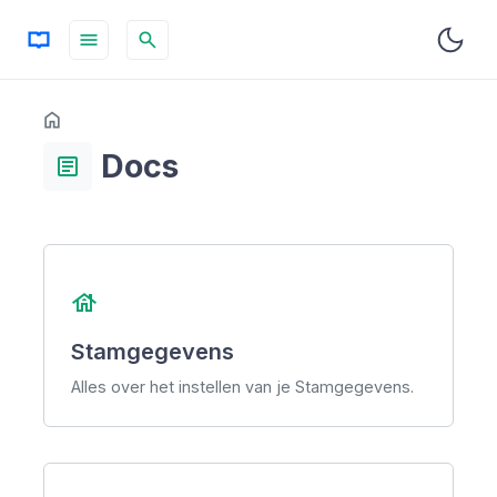
menu
search
Table
Home
OP DEZE PAGINA
of
Docs
Contents
article
house
Stamgegevens
Alles over het instellen van je Stamgegevens.