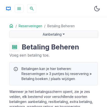
menu
search
Home
OP DEZE PAGINA
Reserveringen
Betaling Beheren
Aanbetaling
Aanbetaling
Restbetaling
Extra Betaling
Betaling Beheren
money
Waarborg
Voeg een betaling toe.
Waarborg Retour
Touroperator
info
Betalingen kan je hier beheren:
Bevestiging Mailen
Reserveringen
>
3 puntjes bij reservering
>
Betaling boeken / plaats wijzigen
Wanneer je het betalingsscherm opent, zie je zes
velden, elk bestemd voor verschillende soorten
betalingen: aanbetaling, restbetaling, extra betaling,
waarborg, waarborg retour, en touroperator.