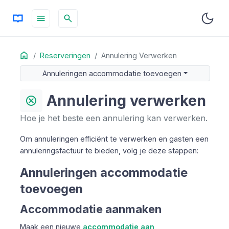
menu
search
Home
OP DEZE PAGINA
Reserveringen
Annulering Verwerken
Annuleringen accommodatie toevoegen
Annuleringen accommodatie toevoegen
Annulering verwerken
Annulering verwerken
cancel
Hoe je het beste een annulering kan verwerken.
Om annuleringen efficiënt te verwerken en gasten een
annuleringsfactuur te bieden, volg je deze stappen:
Annuleringen accommodatie
toevoegen
Accommodatie aanmaken
Maak een nieuwe
accommodatie aan