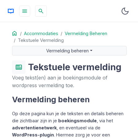
menu
search
Home
OP DEZE PAGINA
Accommodaties
Vermelding Beheren
Tekstuele Vermelding
Vermelding beheren
Algemene informatie invullen
Vermelding beheren
Tekstvelden voor je accommodatie
Tekstuele vermelding
text_ad
Metadata velden
Extra instellingen
Voeg tekst(en) aan je boekingsmodule of
wordpress vermelding toe.
Vermelding beheren
Op deze pagina kun je de teksten en details beheren
die zichtbaar zijn in je
boekingsmodule
, via het
advertentienetwerk
, en eventueel via de
WordPress-plugin
. Hiermee zorg je voor een