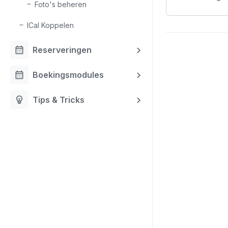
Foto's beheren
ICal Koppelen
calendar_month
Reserveringen
calendar_month
Boekingsmodules
emoji_objects
Tips & Tricks