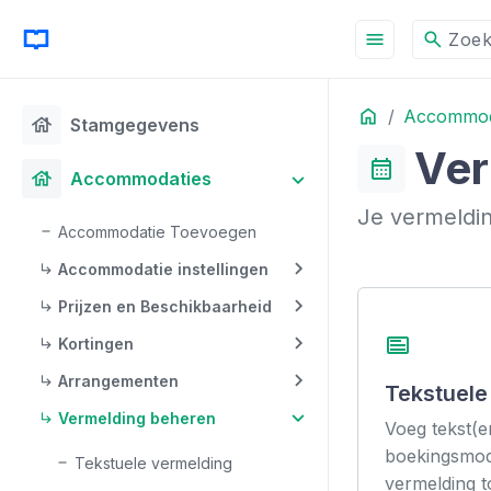
menu
search
Zoe
Home
Accommod
OP DEZE PAGINA
house
Stamgegevens
Ver
calendar_month
house
Accommodaties
Je vermeldin
Accommodatie Toevoegen
Accommodatie instellingen
Prijzen en Beschikbaarheid
text_ad
Kortingen
Arrangementen
Tekstuele
Vermelding beheren
Voeg tekst(e
boekingsmod
Tekstuele vermelding
vermelding t