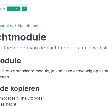
ken
odules
Nachtmodule
chtmodule
et toevoegen van de nachtmodule aan je websit
odule
 is onze standaard module, je kan deze eenvoudig op de 
etten.
de kopieren
odaties > Insluitcodes
les nacht