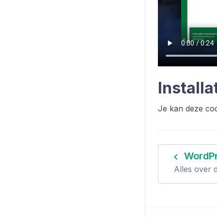
Installa
Je kan deze cod
navigate_before
WordPr
Alles over