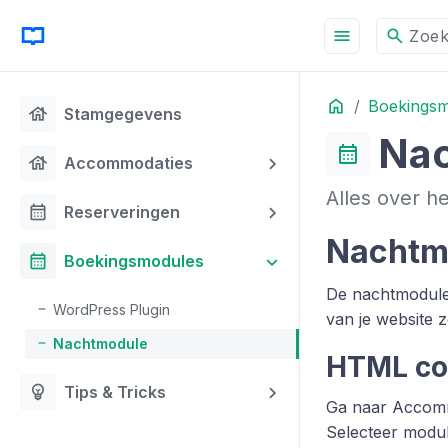
menu
search
Zoe
Home
Boekingsm
house
Stamgegevens
Na
calendar_month
house
Accommodaties
Alles over h
calendar_month
Reserveringen
Nachtm
calendar_month
Boekingsmodules
De nachtmodule
WordPress Plugin
van je website z
Nachtmodule
HTML co
emoji_objects
Tips & Tricks
Ga naar Accomm
Selecteer modu