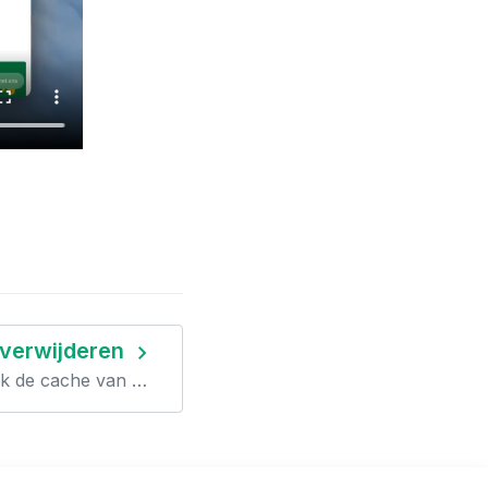
navigate_next
verwijderen
ik de cache van …